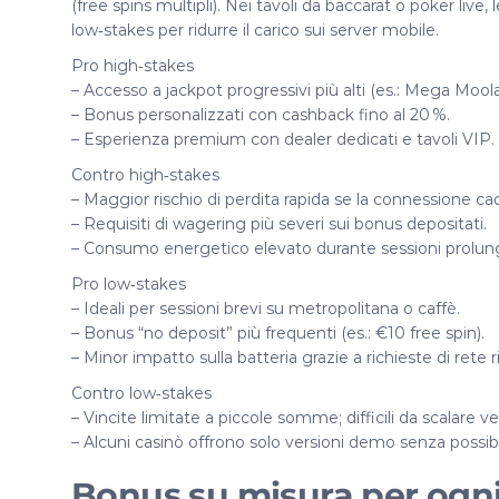
(free spins multipli). Nei tavoli da baccarat o poker live,
low‑stakes per ridurre il carico sui server mobile.
Pro high‑stakes
– Accesso a jackpot progressivi più alti (es.: Mega Mool
– Bonus personalizzati con cashback fino al 20 %.
– Esperienza premium con dealer dedicati e tavoli VIP.
Contro high‑stakes
– Maggior rischio di perdita rapida se la connessione ca
– Requisiti di wagering più severi sui bonus depositati.
– Consumo energetico elevato durante sessioni prolun
Pro low‑stakes
– Ideali per sessioni brevi su metropolitana o caffè.
– Bonus “no deposit” più frequenti (es.: €10 free spin).
– Minor impatto sulla batteria grazie a richieste di rete r
Contro low‑stakes
– Vincite limitate a piccole somme; difficili da scalare ve
– Alcuni casinò offrono solo versioni demo senza possibi
Bonus su misura per ogni 