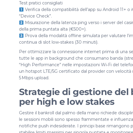
Test pratici consigliati
Verifica della compatibilità dell’app su Android 11+ o
“Device Check”.
Misurazione della latenza ping verso i server del cas
della prima puntata alta (€500+).
Prova della modalità offline simulata per valutare l’i
continua di slot low‑stakes (30 minuti).
Per ottimizzare la connessione internet prima di una se
tutte le app in background che consumano banda (strea
“High Performance” nelle impostazioni Wi‑Fi del telefono
un hotspot LTE/5G certificato dal provider con velocit
5 Mbps upload.
Strategie di gestione del
per high e low stakes
Gestire il bankroll dal palmo della mano richiede discipl
le sessioni mobili sono spesso frammentate e influenz
notifiche push indesiderate. I principi base rimangono pe
stabilire limiti massimi per singola puntata e monitor