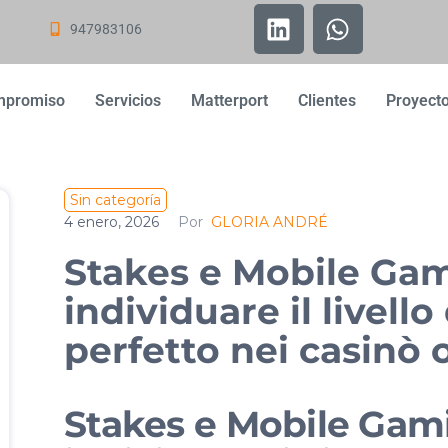
947983106
mpromiso
Servicios
Matterport
Clientes
Proyect
Sin categoría
4 enero, 2026
Por
GLORIA ANDRÉ
Stakes e Mobile Ga
individuare il livel
perfetto nei casinò 
Stakes e Mobile Gam