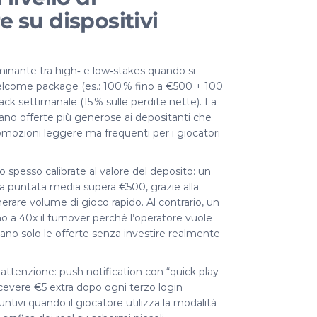
 su dispositivi
iminante tra high‑ e low‑stakes quando si
lcome package (es.: 100 % fino a €500 + 100
back settimanale (15 % sulle perdite nette). La
rvano offerte più generose ai depositanti che
ozioni leggere ma frequenti per i giocatori
o spesso calibrate al valore del deposito: un
la puntata media supera €500, grazie alla
nerare volume di gioco rapido. Al contrario, un
o a 40x il turnover perché l’operatore vuole
ano solo le offerte senza investire realmente
attenzione: push notification con “quick play
icevere €5 extra dopo ogni terzo login
ntivi quando il giocatore utilizza la modalità