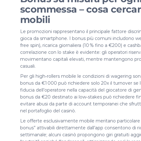
scommessa – cosa cercare
mobili
Le promozioni rappresentano il principale fattore discr
gioca da smartphone. I bonus più comuni includono we
free spin), ricarica giornaliera (10 % fino a €200) e cash
correlazione con lo stake è evidente: gli operatori rise
movimentano capitali elevati, mentre mantengono prom
casuali.
Per gli high‑rollers mobile le condizioni di wagering son
bonus da €1 000 può richiedere solo 20x il turnover se 
fiducia dell’operatore nella capacità del giocatore di ge
bonus da €20 destinato ai low‑stakes può richiedere fin
evitare abusi da parte di account temporanei che sfrutt
nel portafoglio del casinò.
Le offerte esclusivamente mobile meritano particolare 
bonus” attivabili direttamente dall’app consentono di r
settimanale; alcuni casinò propongono giri gratuiti aggiu