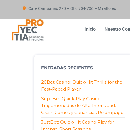
Calle Cantuarias 270 – Ofic 704-706 – Miraflores
Inicio
Nuestro Co
ENTRADAS RECIENTES
20Bet Casino: Quick‑Hit Thrills for the
Fast‑Paced Player
SupaBet Quick‑Play Casino:
Tragamonedas de Alta‑Intensidad,
Crash Games y Ganancias Relámpago
JustBet: Quick‑Hit Casino Play for
Intense, Short Sessions