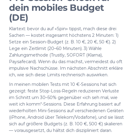
dein mobiles Budget
(DE)
Klartext: bevor du auf «Spin» tippst, mach diese drei
Sachen — kostet insgesamt höchstens 2 Minuten: 1)
Setze ein Session-Budget (z. B. 10 €, 20 €, 50 €). 2)
Lege ein Zeitlimit (20–60 Minuten). 3) Wähle
Zahlungsmethode (Trustly, SOFORT (Klarna),
Paysafecard). Wenn du das machst, vermeidest du oft
impulsive Nachschüsse. Im nächsten Abschnitt erkläre
ich, wie sich diese Limits rechnerisch auswirken.
In meinen mobilen Tests mit 10 €-Sessions hat sich
gezeigt: feste Stop-Loss-Regeln reduzieren Verluste
im Schnitt um 30–50% gegenüber «ich seh mal, wie
weit ich komm“-Sessions. Diese Erfahrung basiert auf
wiederholten Mini-Sessions auf verschiedenen Geräten
(iPhone, Android über Telekom/Vodafone), und sie lässt
sich auf größere Budgets (z. B. 100 €, 500 €) skalieren
— vorausgesetzt, du hältst dich diszipliniert daran.