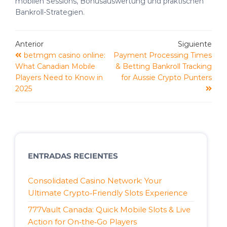
mobilen Sessions, Bonusauswertung und praktischen
Bankroll-Strategien.
Anterior
Siguiente
betmgm casino online:
Payment Processing Times
What Canadian Mobile
& Betting Bankroll Tracking
Players Need to Know in
for Aussie Crypto Punters
2025
ENTRADAS RECIENTES
Consolidated Casino Network: Your
Ultimate Crypto‑Friendly Slots Experience
777Vault Canada: Quick Mobile Slots & Live
Action for On‑the‑Go Players