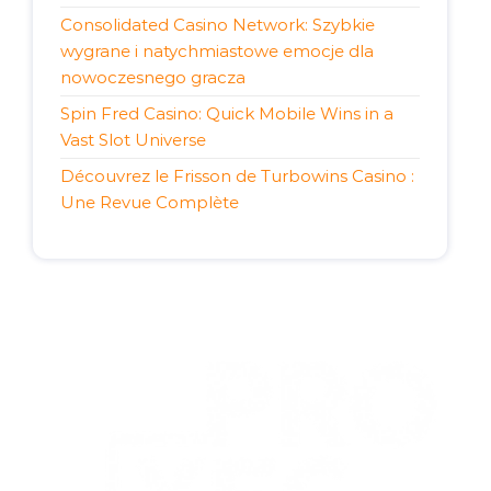
Consolidated Casino Network: Szybkie
wygrane i natychmiastowe emocje dla
nowoczesnego gracza
Spin Fred Casino: Quick Mobile Wins in a
Vast Slot Universe
Découvrez le Frisson de Turbowins Casino :
Une Revue Complète