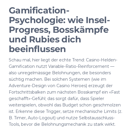
Gamification-
Psychologie: wie Insel-
Progress, Bosskämpfe
und Rubies dich
beeinflussen
Schau mal, hier liegt der echte Trend: Casino-Helden-
Gamification nutzt Variable-Ratio-Reinforcement —
also unregelmässige Belohnungen, die besonders
süchtig machen. Bei solchen Systemen (wie im
Adventure-Design von Casino Heroes) erzeugt der
Fortschrittsbalken zum nächsten Bosskampf ein «Fast
geschafft»-Gefühl; das sorgt dafür, dass Spieler
weiterspielen, obwohl das Budget schon geschmolzen
ist. Erkenne diese Trigger, setze mechanische Limits (z.
B. Timer, Auto-Logout) und nutze Selbstausschluss-
Tools, bevor die Belohnungsmechanik zu stark wirkt.