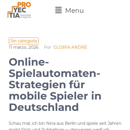
Menu
Sin categoría
11 marzo, 2026
Por
GLORIA ANDRÉ
Online-
Spielautomaten-
Strategien für
mobile Spieler in
Deutschland
Schau mal, ich bin Nina aus Berlin und spiele seit Jahren
mobil Slots und Rubbellose — deswegen weiß ich,