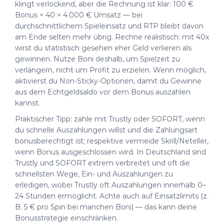
klingt verlockend, aber die Rechnung ist klar: 100 €
Bonus × 40 = 4.000 € Umsatz — bei
durchschnittlichem Spieleinsatz und RTP bleibt davon
am Ende selten mehr übrig. Rechne realistisch: mit 40x
wirst du statistisch gesehen eher Geld verlieren als
gewinnen. Nutze Boni deshalb, um Spielzeit zu
verlängern, nicht um Profit zu erzielen. Wenn möglich,
aktivierst du Non-Sticky-Optionen, damit du Gewinne
aus dem Echtgeldsaldo vor dem Bonus auszahlen
kannst.
Praktischer Tipp: zahle mit Trustly oder SOFORT, wenn
du schnelle Auszahlungen willst und die Zahlungsart
bonusberechtigt ist; respektive vermeide Skrill/Neteller,
wenn Bonus ausgeschlossen wird. In Deutschland sind
Trustly und SOFORT extrem verbreitet und oft die
schnellsten Wege, Ein- und Auszahlungen zu
erledigen, wobei Trustly oft Auszahlungen innerhalb 0–
24 Stunden ermöglicht. Achte auch auf Einsatzlimits (z.
B. 5 € pro Spin bei manchen Boni) — das kann deine
Bonusstrategie einschränken.