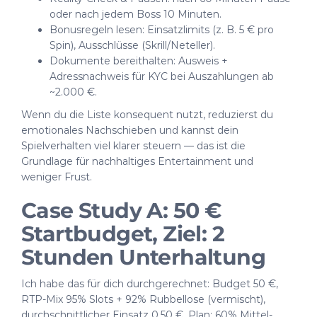
oder nach jedem Boss 10 Minuten.
Bonusregeln lesen: Einsatzlimits (z. B. 5 € pro
Spin), Ausschlüsse (Skrill/Neteller).
Dokumente bereithalten: Ausweis +
Adressnachweis für KYC bei Auszahlungen ab
~2.000 €.
Wenn du die Liste konsequent nutzt, reduzierst du
emotionales Nachschieben und kannst dein
Spielverhalten viel klarer steuern — das ist die
Grundlage für nachhaltiges Entertainment und
weniger Frust.
Case Study A: 50 €
Startbudget, Ziel: 2
Stunden Unterhaltung
Ich habe das für dich durchgerechnet: Budget 50 €,
RTP-Mix 95% Slots + 92% Rubbellose (vermischt),
durchschnittlicher Einsatz 0,50 €. Plan: 60% Mittel-