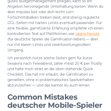
gutes Budgetmanagement pflegen, kann so ein
Angebot hervorragende Unterhaltung bieten. Wenn du
aber impulsiv bist oder dich leicht vom
Fortschrittsbalken treiben lässt, sind streng regulierte
GGL-Seiten mit harten Limits eventuell passender. Für
eine flexible, gamifizierte Erfahrung empfehle ich einen
kontrollierten Test auf Plattformen wie
casino-heroes
(für deutsche Spieler die Gamification lieben) — aber
nur mit klaren Limits und verantwortungsvollem
Umgang.
Ich persönlich nutze solche Seiten gern für kurze
Sessions nach Feierabend, zahle meist 20 € per Trustly
und halte mich strikt an die oben stehende Quick
Checklist. Das hat mir erlaubt, die Gamification zu
genießen, ohne in problematisches Spielverhalten
abzurutschen — und das kannst du auch lernen.
Common Mistakes
deutscher Mobile-Spieler