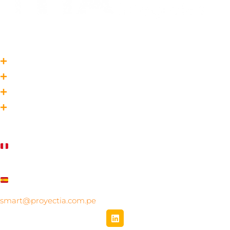
Enlaces
Contacto
Nuestro Compromiso
Proyectos
Servicios
Datos de contacto
PERÚ
Calle Cantuarias 270 – Ofic 704-706 – Miraflores. +51
947983106
ESPAÑA
+64 6705938 / +64 9034582
smart@proyectia.com.pe