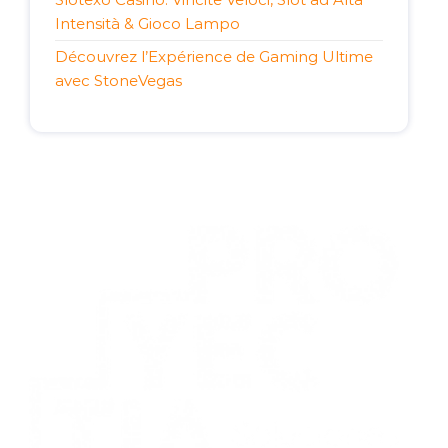
Intensità & Gioco Lampo
Découvrez l’Expérience de Gaming Ultime
avec StoneVegas