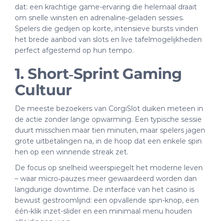
dat: een krachtige game-ervaring die helemaal draait
om snelle winsten en adrenaline‑geladen sessies.
Spelers die gedijen op korte, intensieve bursts vinden
het brede aanbod van slots en live tafelmogelijkheden
perfect afgestemd op hun tempo.
1. Short‑Sprint Gaming
Cultuur
De meeste bezoekers van CorgiSlot duiken meteen in
de actie zonder lange opwarming. Een typische sessie
duurt misschien maar tien minuten, maar spelers jagen
grote uitbetalingen na, in de hoop dat een enkele spin
hen op een winnende streak zet.
De focus op snelheid weerspiegelt het moderne leven
– waar micro‑pauzes meer gewaardeerd worden dan
langdurige downtime. De interface van het casino is
bewust gestroomlijnd: een opvallende spin-knop, een
één-klik inzet-slider en een minimaal menu houden