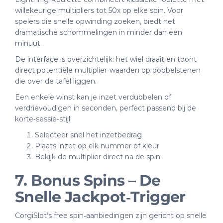
willekeurige multipliers tot 50x op elke spin. Voor
spelers die snelle opwinding zoeken, biedt het
dramatische schommelingen in minder dan een
minuut.
De interface is overzichtelijk: het wiel draait en toont
direct potentiële multiplier‑waarden op dobbelstenen
die over de tafel liggen.
Een enkele winst kan je inzet verdubbelen of
verdrievoudigen in seconden, perfect passend bij de
korte‑sessie‑stijl.
Selecteer snel het inzetbedrag
Plaats inzet op elk nummer of kleur
Bekijk de multiplier direct na de spin
7. Bonus Spins – De
Snelle Jackpot‑Trigger
CorgiSlot’s free spin‑aanbiedingen zijn gericht op snelle