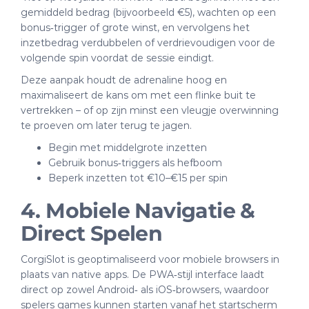
gemiddeld bedrag (bijvoorbeeld €5), wachten op een
bonus‑trigger of grote winst, en vervolgens het
inzetbedrag verdubbelen of verdrievoudigen voor de
volgende spin voordat de sessie eindigt.
Deze aanpak houdt de adrenaline hoog en
maximaliseert de kans om met een flinke buit te
vertrekken – of op zijn minst een vleugje overwinning
te proeven om later terug te jagen.
Begin met middelgrote inzetten
Gebruik bonus‑triggers als hefboom
Beperk inzetten tot €10–€15 per spin
4. Mobiele Navigatie &
Direct Spelen
CorgiSlot is geoptimaliseerd voor mobiele browsers in
plaats van native apps. De PWA‑stijl interface laadt
direct op zowel Android‑ als iOS‑browsers, waardoor
spelers games kunnen starten vanaf het startscherm