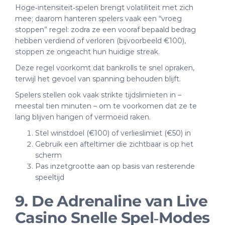
Hoge‑intensiteit‑spelen brengt volatiliteit met zich
mee; daarom hanteren spelers vaak een “vroeg
stoppen” regel: zodra ze een vooraf bepaald bedrag
hebben verdiend of verloren (bijvoorbeeld €100),
stoppen ze ongeacht hun huidige streak.
Deze regel voorkomt dat bankrolls te snel opraken,
terwijl het gevoel van spanning behouden blijft.
Spelers stellen ook vaak strikte tijdslimieten in –
meestal tien minuten – om te voorkomen dat ze te
lang blijven hangen of vermoeid raken.
Stel winstdoel (€100) of verlieslimiet (€50) in
Gebruik een afteltimer die zichtbaar is op het
scherm
Pas inzetgrootte aan op basis van resterende
speeltijd
9. De Adrenaline van Live
Casino Snelle Spel‑Modes