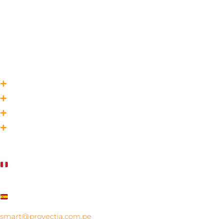
Enlaces
Contacto
Nuestro Compromiso
Proyectos
Servicios
Datos de contacto
PERÚ
Calle Cantuarias 270 – Ofic 704-706 – Miraflores. +51
947983106
ESPAÑA
+64 6705938 / +64 9034582
smart@proyectia.com.pe